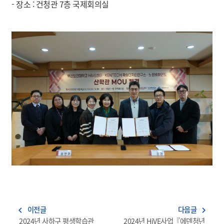
- 장소 : 건청관 7층 국제회의실
이전글
다음글
navigate_before
navigate_next
2024년 사하구 평생학습관
2024년 HiVE사업『에덴청년