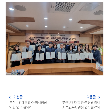
이전글
다음글
navigate_before
navigate_next
부산보건대학교-아미시장상
부산보건대학교-부산광역시
인회 업무 협약식
서부교육지원청 업무협약식