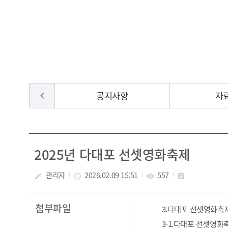
공지사항
자
chevron_left
2025년 다대포 선셋영화축제
관리자
2026.02.09 15:51
557
create
access_time
visibility
assignment
첨부파일
3.다대포 선셋영화축제
3-1.다대포 선셋영화축