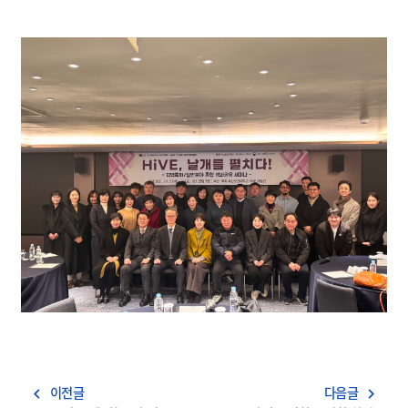
이전글
다음글
navigate_before
navigate_next